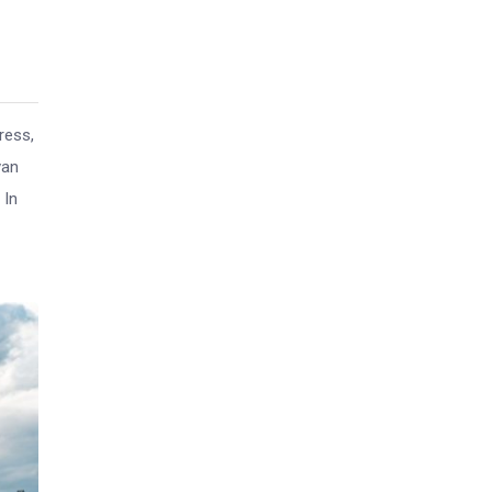
ress,
van
 In