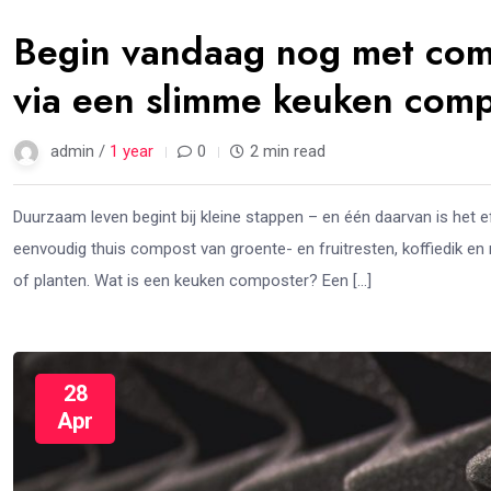
Begin vandaag nog met com
via een slimme keuken comp
admin /
1 year
0
2 min read
Duurzaam leven begint bij kleine stappen – en één daarvan is het 
eenvoudig thuis compost van groente- en fruitresten, koffiedik en m
of planten. Wat is een keuken composter? Een […]
28
Apr