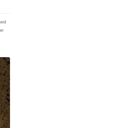
heid
er