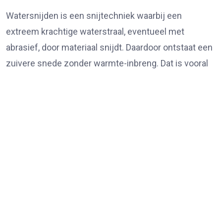
Watersnijden is een snijtechniek waarbij een
extreem krachtige waterstraal, eventueel met
abrasief, door materiaal snijdt. Daardoor ontstaat een
zuivere snede zonder warmte-inbreng. Dat is vooral
relevant als je vervorming, verkleuring of veranderde
materiaaleigenschappen wilt voorkomen.
Veel mensen kiezen in deze situatie voor
watersnijden omdat het toepasbaar is op
uiteenlopende materialen en diktes. Denk aan metaal,
kunststof, rubber, steen en composieten. De exacte
mogelijkheden hangen af van de pomp, nozzle,
abrasiefdosering en de stabiliteit van de machine.