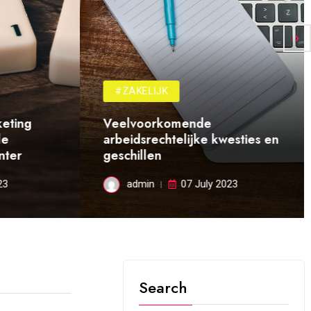
#ZAKELIJK
eting
Veelvoorkomende
e
arbeidsrechtelijke kwesties en
ter
geschillen
3
admin
07 July 2023
Search