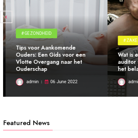
#GEZONDHEID
#ZAKEL
Tips voor Aankomende
Ouders: Een Gids voor een
Wat is e
Vlotte Overgang naar het
auditor 
Ouderschap
het bela
admin
06 June 2022
admi
Featured News