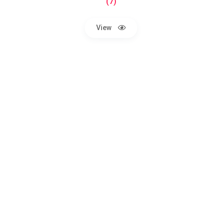
(7)
View