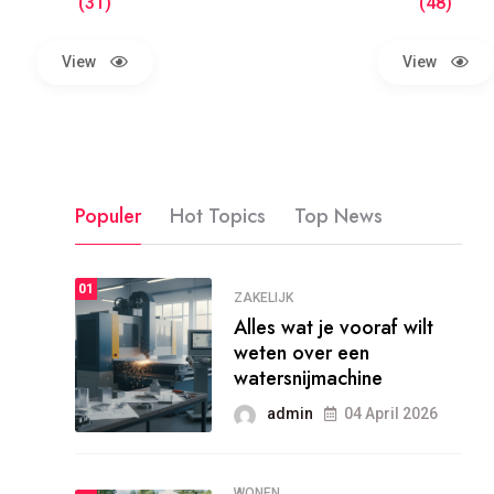
(31)
(48)
View
View
Populer
Hot Topics
Top News
01
ZAKELIJK
Alles wat je vooraf wilt
weten over een
watersnijmachine
admin
04 April 2026
WONEN